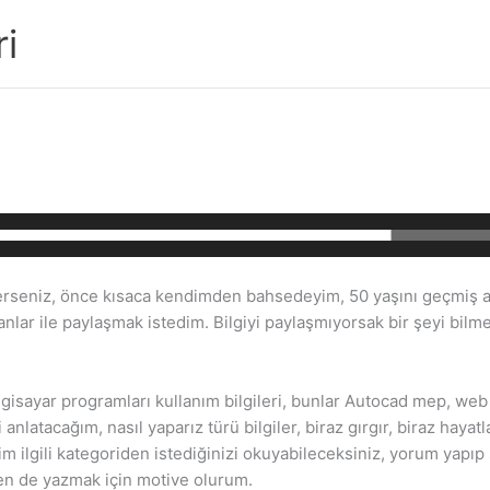
i
derseniz, önce kısaca kendimden bahsedeyim, 50 yaşını geçmiş a
nlar ile paylaşmak istedim. Bilgiyi paylaşmıyorsak bir şeyi bilme
bilgisayar programları kullanım bilgileri, bunlar Autocad mep, we
tacağım, nasıl yaparız türü bilgiler, biraz gırgır, biraz hayatla il
m ilgili kategoriden istediğinizi okuyabileceksiniz, yorum yapıp so
en de yazmak için motive olurum.