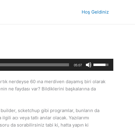
Hoş Geldiniz
Yukarı/aşağı
05:07
tuşları
ile
rtık nerdeyse 60 ına merdiven dayamış biri olarak
sesi
nin ne faydası var? Bildiklerini başkalarına da
artırın
ya
da
b builder, scketchup gibi programlar, bunların da
azaltın.
gili acı veya tatlı anılar olacak. Yazılarımı
ru da sorabilirsiniz tabi ki, hatta yapın ki