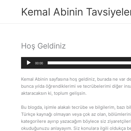
İçeriğe
Kemal Abinin Tavsiyeler
atla
Hoş Geldiniz
Ses
00:00
oynatıcı
Kemal Abinin sayfasına hoş geldiniz, burada ne var 
bunca yılda öğrendiklerimi ve tecrübelerimi diğer insa
aktaracaksın ki, toplum gelişsin.
Bu blogda, işimle alakalı tecrübe ve bilgilerim, bazı 
Türkçe kaynağı olmayan veya çok az olan, bölümlerini anla
kategorilere ayırıp yazacağım böylece siz ziyaretçileri
okuduğunuzu anlayayım. Siz konulara ilgili oldukça b