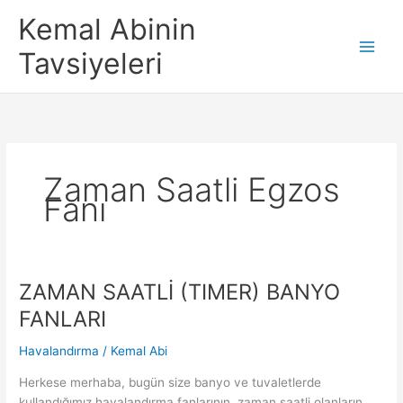
İçeriğe
Kemal Abinin
atla
Tavsiyeleri
Zaman Saatli Egzos
Fanı
ZAMAN SAATLİ (TIMER) BANYO
FANLARI
Havalandırma
/
Kemal Abi
Herkese merhaba, bugün size banyo ve tuvaletlerde
kullandığımız havalandırma fanlarının, zaman saatli olanların